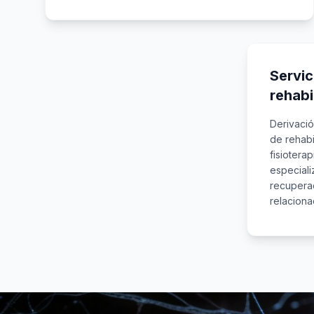
Servic
rehabi
Derivaci
de rehabi
fisioterap
especiali
recuperac
relaciona