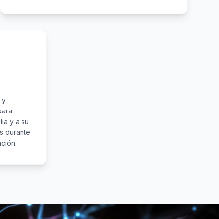
 y
para
lia y a su
s durante
ción.