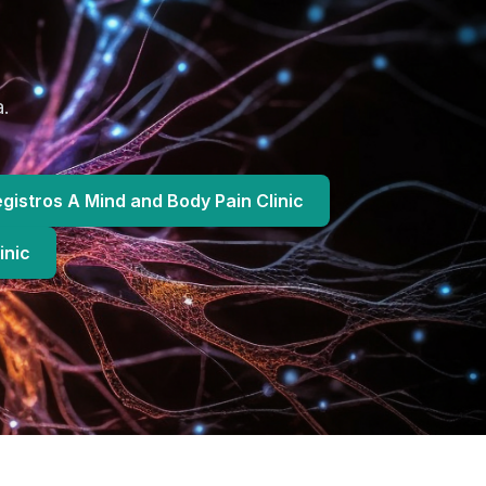
a.
egistros A Mind and Body Pain Clinic
inic